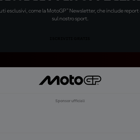
ti esclusivi, come la MotoGP™ Newsletter, che include report de
sul nostro sport.
ISCRIVITI GRATIS
Sponsor ufficiali