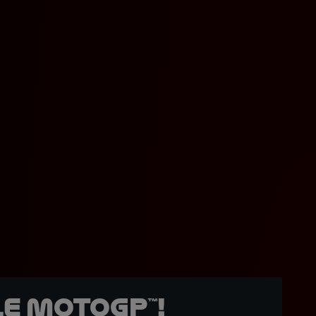
e MotoGP™!