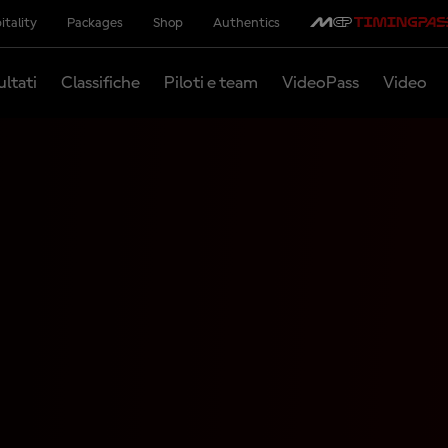
itality
Packages
Shop
Authentics
ultati
Classifiche
Piloti e team
VideoPass
Video