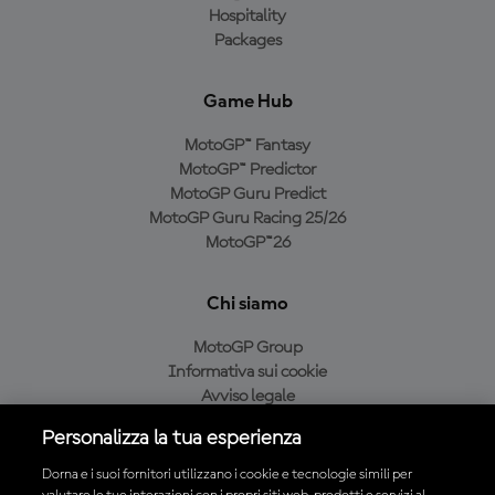
Hospitality
Packages
Game Hub
MotoGP™ Fantasy
MotoGP™ Predictor
MotoGP Guru Predict
MotoGP Guru Racing 25/26
MotoGP™26
Chi siamo
MotoGP Group
Informativa sui cookie
Avviso legale
Informativa sulla privacy
Personalizza la tua esperienza
Condizioni di acquisto
Dorna e i suoi fornitori utilizzano i cookie e tecnologie simili per