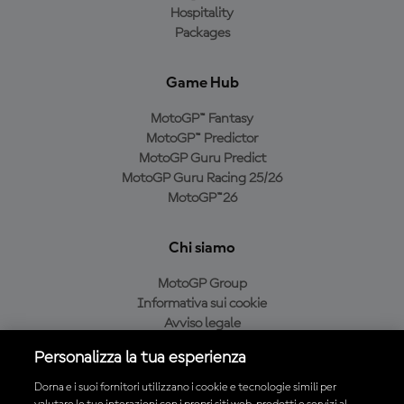
Hospitality
Packages
Game Hub
MotoGP™ Fantasy
MotoGP™ Predictor
MotoGP Guru Predict
MotoGP Guru Racing 25/26
MotoGP™26
Chi siamo
MotoGP Group
Informativa sui cookie
Avviso legale
Informativa sulla privacy
Personalizza la tua esperienza
Condizioni di acquisto
Dorna e i suoi fornitori utilizzano i cookie e tecnologie simili per