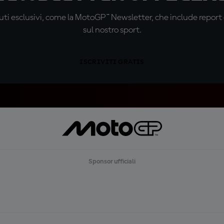
ti esclusivi, come la MotoGP™ Newsletter, che include report de
sul nostro sport.
ISCRIVITI GRATIS
Sponsor ufficiali