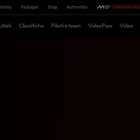
itality
Packages
Shop
Authentics
ultati
Classifiche
Piloti e team
VideoPass
Video