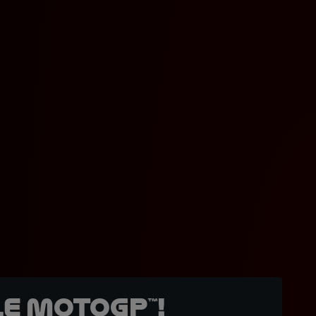
e MotoGP™!