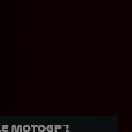
e MotoGP™!