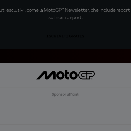
ti esclusivi, come la MotoGP™ Newsletter, che include report de
sul nostro sport.
ISCRIVITI GRATIS
Sponsor ufficiali