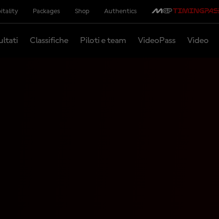
itality
Packages
Shop
Authentics
ultati
Classifiche
Piloti e team
VideoPass
Video