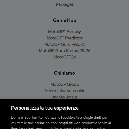
Packages
Game Hub
MotoGP™ Fantasy
MotoGP™ Predictor
MotoGP Guru Predict
MotoGP Guru Racing 25/26
MotoGP™26
Chi siamo
MotoGP Group
Informativa sui cookie
Avviso legale
Informativa sulla privacy
Personalizza la tua esperienza
Condizioni di acquisto
Dorna e i suoi fornitori utilizzano i cookie e tecnologie simili per
valutare le tue interazioni con i propri siti web, prodotti e servizi al
fine di mostrarti una pubblicità personalizzata basata sulle tue