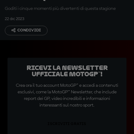
2023 più divertente!
Goditi i cinque momenti più divertenti di questa stagione
22 dic 2023
CONDIVIDI
Ricevi la newsletter
ufficiale MotoGP™!
Crea ora il tuo account MotoGP™ e accedi a contenuti
esclusivi, come la MotoGP™ Newsletter, che include
report dei GP, video incredibili e informazioni
interessanti sul nostro sport.
ISCRIVITI GRATIS