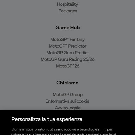
Hospitality
Packages
Game Hub
MotoGP™ Fantasy
MotoGP™ Predictor
MotoGP Guru Predict
MotoGP Guru Racing 25/26
MotoGP™26
Chi siamo
MotoGP Group
Informativa sui cookie
Avviso legale
Informativa sulla privacy
Personalizza la tua esperienza
Condizioni di acquisto
Dorna e i suoi fornitori utilizzano i cookie e tecnologie simili per