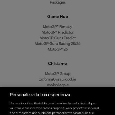
Packages
Game Hub
MotoGP™ Fantasy
MotoGP™ Predictor
MotoGP Guru Predict
MotoGP Guru Racing 25/26
MotoGP™26
Chi siamo
MotoGP Group
Informativa sui cookie
Avviso legale
Informativa sulla privacy
Personalizza la tua esperienza
Condizioni di acquisto
Dorna e i suoi fornitori utilizzano i cookie e tecnologie simili per
valutare le tue interazioni con i propri siti web, prodotti e servizi al
fine di mostrarti una pubblicità personalizzata basata sulle tue