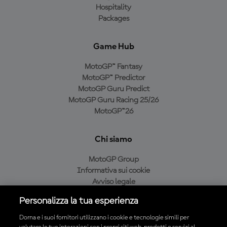
Hospitality
Packages
Game Hub
MotoGP™ Fantasy
MotoGP™ Predictor
MotoGP Guru Predict
MotoGP Guru Racing 25/26
MotoGP™26
Chi siamo
MotoGP Group
Informativa sui cookie
Avviso legale
Informativa sulla privacy
Personalizza la tua esperienza
Condizioni di acquisto
Dorna e i suoi fornitori utilizzano i cookie e tecnologie simili per