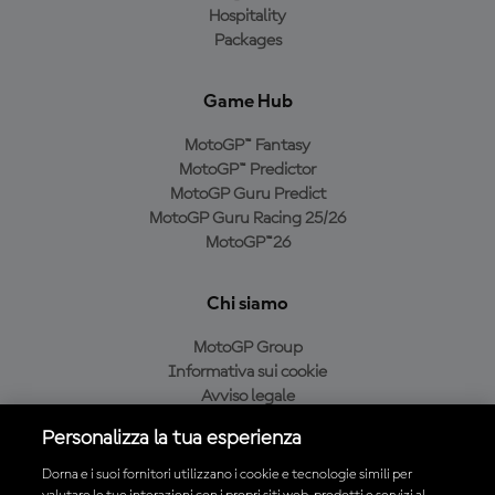
Hospitality
Packages
Game Hub
MotoGP™ Fantasy
MotoGP™ Predictor
MotoGP Guru Predict
MotoGP Guru Racing 25/26
MotoGP™26
Chi siamo
MotoGP Group
Informativa sui cookie
Avviso legale
Informativa sulla privacy
Personalizza la tua esperienza
Condizioni di acquisto
Dorna e i suoi fornitori utilizzano i cookie e tecnologie simili per