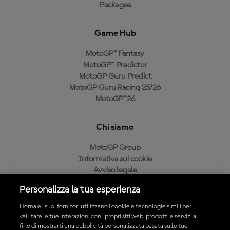
Packages
Game Hub
MotoGP™ Fantasy
MotoGP™ Predictor
MotoGP Guru Predict
MotoGP Guru Racing 25/26
MotoGP™26
Chi siamo
MotoGP Group
Informativa sui cookie
Avviso legale
Informativa sulla privacy
Personalizza la tua esperienza
Condizioni di acquisto
Dorna e i suoi fornitori utilizzano i cookie e tecnologie simili per
valutare le tue interazioni con i propri siti web, prodotti e servizi al
fine di mostrarti una pubblicità personalizzata basata sulle tue