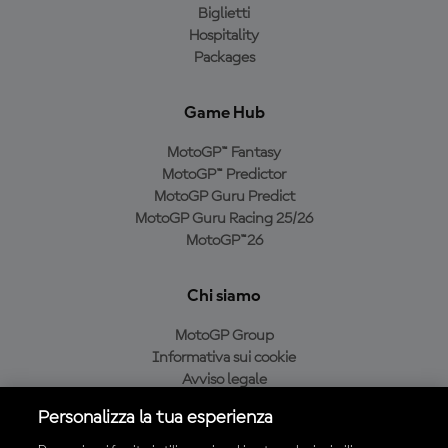
Biglietti
Hospitality
Packages
Game Hub
MotoGP™ Fantasy
MotoGP™ Predictor
MotoGP Guru Predict
MotoGP Guru Racing 25/26
MotoGP™26
Chi siamo
MotoGP Group
Informativa sui cookie
Avviso legale
Informativa sulla privacy
Personalizza la tua esperienza
Condizioni di acquisto