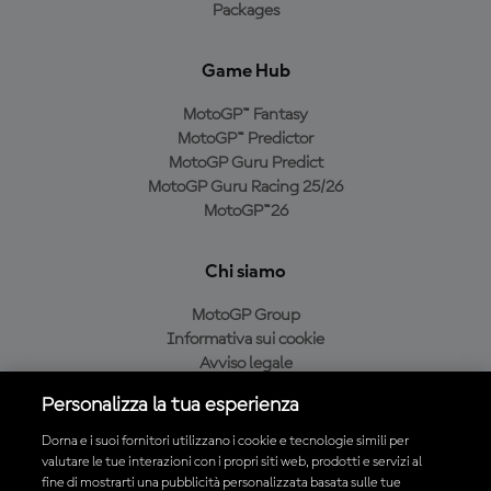
Packages
Game Hub
MotoGP™ Fantasy
MotoGP™ Predictor
MotoGP Guru Predict
MotoGP Guru Racing 25/26
MotoGP™26
Chi siamo
MotoGP Group
Informativa sui cookie
Avviso legale
Informativa sulla privacy
Personalizza la tua esperienza
Condizioni di acquisto
Dorna e i suoi fornitori utilizzano i cookie e tecnologie simili per
valutare le tue interazioni con i propri siti web, prodotti e servizi al
fine di mostrarti una pubblicità personalizzata basata sulle tue