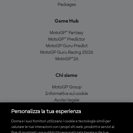
Packages
Game Hub
MotoGP™ Fantasy
MotoGP™ Predictor
MotoGP Guru Predict
MotoGP Guru Racing 25/26
MotoGP™26
Chi siamo
MotoGP Group
Informativa sui cookie
Avviso legale
Informativa sulla privacy
Personalizza la tua esperienza
Condizioni di acquisto
Dorna e i suoi fornitori utilizzano i cookie e tecnologie simili per
valutare le tue interazioni con i propri siti web, prodotti e servizi al
fine di mostrarti una pubblicità personalizzata basata sulle tue