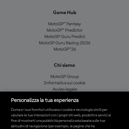
Game Hub
MotoGP™ Fantasy
MotoGP™ Predictor
MotoGP Guru Predict
MotoGP Guru Racing 25/26
MotoGP™26
Chi siamo
MotoGP Group
Informativa sui cookie
Avviso legale
Informativa sulla privacy
Personalizza la tua esperienza
Condizioni di acquisto
Dorna e i suoi fornitori utilizzano i cookie e tecnologie simili per
valutare le tue interazioni con i propri siti web, prodotti e servizi al
fine di mostrarti una pubblicità personalizzata basata sulle tue
Scarica l'app ufficiale MotoGP™
abitudini di navigazione (per esempio, le pagine che ha