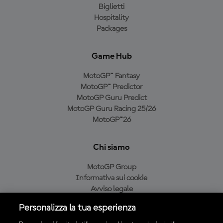
Biglietti
Hospitality
Packages
Game Hub
MotoGP™ Fantasy
MotoGP™ Predictor
MotoGP Guru Predict
MotoGP Guru Racing 25/26
MotoGP™26
Chi siamo
MotoGP Group
Informativa sui cookie
Avviso legale
Informativa sulla privacy
Personalizza la tua esperienza
Condizioni di acquisto