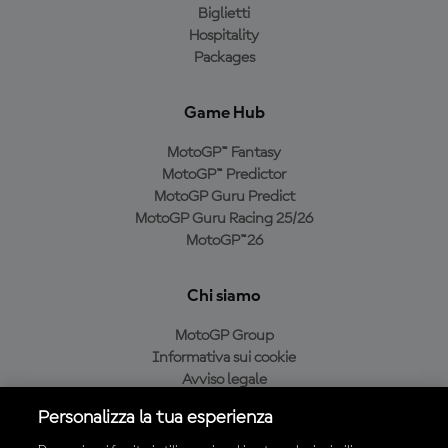
Biglietti
Hospitality
Packages
Game Hub
MotoGP™ Fantasy
MotoGP™ Predictor
MotoGP Guru Predict
MotoGP Guru Racing 25/26
MotoGP™26
Chi siamo
MotoGP Group
Informativa sui cookie
Avviso legale
Informativa sulla privacy
Personalizza la tua esperienza
Condizioni di acquisto