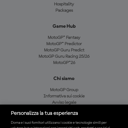
Hospitality
Packages
Game Hub
MotoGP™ Fantasy
MotoGP™ Predictor
MotoGP Guru Predict
MotoGP Guru Racing 25/26
MotoGP™26
Chi siamo
MotoGP Group
Informativa sui cookie
Avviso legale
Informativa sulla privacy
Personalizza la tua esperienza
Condizioni di acquisto
Dorna e i suoi fornitori utilizzano i cookie e tecnologie simili per