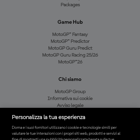
Packages
Game Hub
MotoGP™ Fantasy
MotoGP™ Predictor
MotoGP Guru Predict
MotoGP Guru Racing 25/26
MotoGP™26
Chi siamo
MotoGP Group
Informativa sui cookie
Avviso legale
Informativa sulla privacy
Personalizza la tua esperienza
Condizioni di acquisto
Dorna e i suoi fornitori utilizzano i cookie e tecnologie simili per
valutare le tue interazioni con i propri siti web, prodotti e servizi al
fine di mostrarti una pubblicità personalizzata basata sulle tue