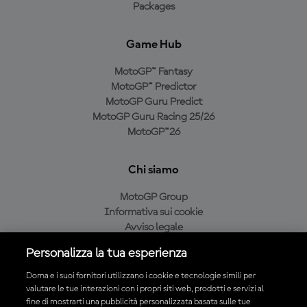
Packages
Game Hub
MotoGP™ Fantasy
MotoGP™ Predictor
MotoGP Guru Predict
MotoGP Guru Racing 25/26
MotoGP™26
Chi siamo
MotoGP Group
Informativa sui cookie
Avviso legale
Informativa sulla privacy
Personalizza la tua esperienza
Condizioni di acquisto
Dorna e i suoi fornitori utilizzano i cookie e tecnologie simili per
valutare le tue interazioni con i propri siti web, prodotti e servizi al
fine di mostrarti una pubblicità personalizzata basata sulle tue