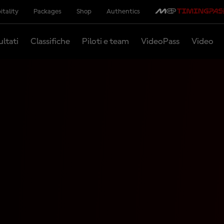
itality
Packages
Shop
Authentics
ultati
Classifiche
Piloti e team
VideoPass
Video