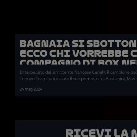
Bagnaia si sbotton
ecco chi vorrebbe 
compagno di box ne
Interpellato dall'emittente francese Canal+, il campione d
Lenovo Team ha indicato il suo preferito fra Bastianini, Mar
24 mag 2024
Ricevi la