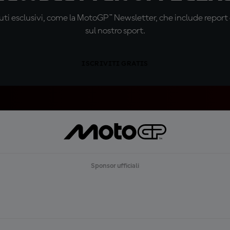
ti esclusivi, come la MotoGP™ Newsletter, che include report de
sul nostro sport.
ISCRIVITI GRATIS
Sponsor ufficiali