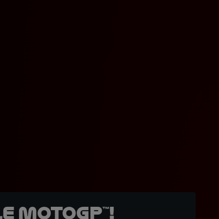
e MotoGP™!