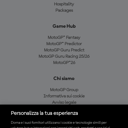
Hospitality
Packages
Game Hub
MotoGP™ Fantasy
MotoGP™ Predictor
MotoGP Guru Predict
MotoGP Guru Racing 25/26
MotoGP™26
Chi siamo
MotoGP Group
Informativa sui cookie
Avviso legale
Informativa sulla privacy
Personalizza la tua esperienza
Condizioni di acquisto
Dorna e i suoi fornitori utilizzano i cookie e tecnologie simili per