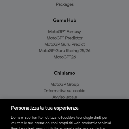
Packages
Game Hub
MotoGP™ Fantasy
MotoGP™ Predictor
MotoGP Guru Predict
MotoGP Guru Racing 25/26
MotoGP™26
Chi siamo
MotoGP Group
Informativa sui cookie
Avviso legale
Informativa sulla privacy
Personalizza la tua esperienza
Condizioni di acquisto
Dorna e i suoi fornitori utilizzano i cookie e tecnologie simili per
valutare le tue interazioni con i propri siti web, prodotti e servizi al
fine di mostrarti una pubblicità personalizzata basata sulle tue