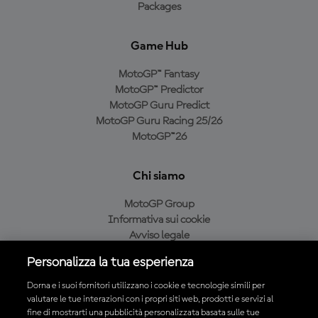
Packages
Game Hub
MotoGP™ Fantasy
MotoGP™ Predictor
MotoGP Guru Predict
MotoGP Guru Racing 25/26
MotoGP™26
Chi siamo
MotoGP Group
Informativa sui cookie
Avviso legale
Informativa sulla privacy
Personalizza la tua esperienza
Condizioni di acquisto
Dorna e i suoi fornitori utilizzano i cookie e tecnologie simili per
valutare le tue interazioni con i propri siti web, prodotti e servizi al
fine di mostrarti una pubblicità personalizzata basata sulle tue