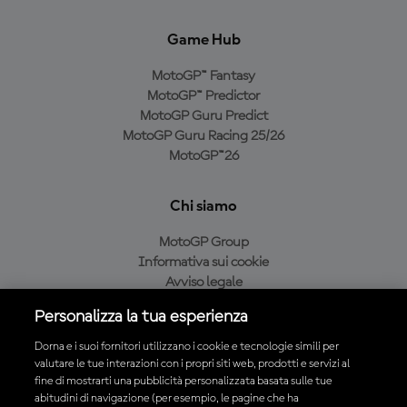
Game Hub
MotoGP™ Fantasy
MotoGP™ Predictor
MotoGP Guru Predict
MotoGP Guru Racing 25/26
MotoGP™26
Chi siamo
MotoGP Group
Informativa sui cookie
Avviso legale
Informativa sulla privacy
Personalizza la tua esperienza
Condizioni di acquisto
Dorna e i suoi fornitori utilizzano i cookie e tecnologie simili per
valutare le tue interazioni con i propri siti web, prodotti e servizi al
fine di mostrarti una pubblicità personalizzata basata sulle tue
Scarica l'app ufficiale MotoGP™
abitudini di navigazione (per esempio, le pagine che ha