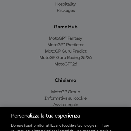
Hospitality
Packages
Game Hub
MotoGP™ Fantasy
MotoGP™ Predictor
MotoGP Guru Predict
MotoGP Guru Racing 25/26
MotoGP™26
Chi siamo
MotoGP Group
Informativa sui cookie
Avviso legale
Informativa sulla privacy
Personalizza la tua esperienza
Condizioni di acquisto
Dorna e i suoi fornitori utilizzano i cookie e tecnologie simili per