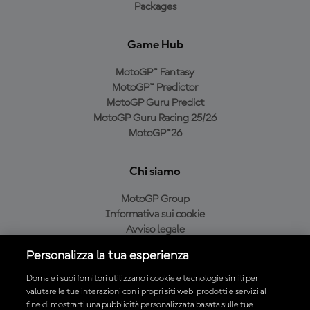
Packages
Game Hub
MotoGP™ Fantasy
MotoGP™ Predictor
MotoGP Guru Predict
MotoGP Guru Racing 25/26
MotoGP™26
Chi siamo
MotoGP Group
Informativa sui cookie
Avviso legale
Informativa sulla privacy
Personalizza la tua esperienza
Condizioni di acquisto
Dorna e i suoi fornitori utilizzano i cookie e tecnologie simili per
valutare le tue interazioni con i propri siti web, prodotti e servizi al
fine di mostrarti una pubblicità personalizzata basata sulle tue