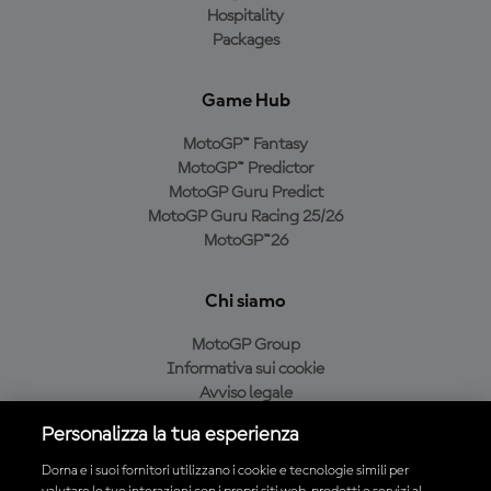
Hospitality
Packages
Game Hub
MotoGP™ Fantasy
MotoGP™ Predictor
MotoGP Guru Predict
MotoGP Guru Racing 25/26
MotoGP™26
Chi siamo
MotoGP Group
Informativa sui cookie
Avviso legale
Informativa sulla privacy
Personalizza la tua esperienza
Condizioni di acquisto
Dorna e i suoi fornitori utilizzano i cookie e tecnologie simili per