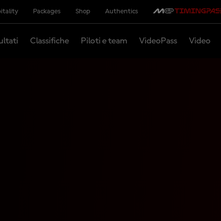
itality
Packages
Shop
Authentics
ultati
Classifiche
Piloti e team
VideoPass
Video