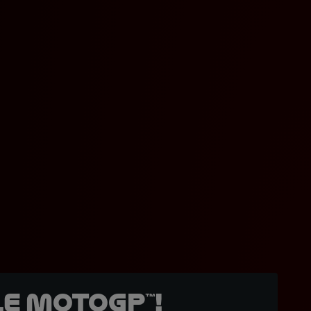
e MotoGP™!