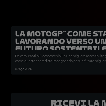
La MotoGP™ come st
lavorando verso u
futuro sostenibil
Da carburanti più ecosostenibili a una migliore accessibilità 
come questo sport si sta impegnando per un futuro migliore
09 ago 2024
Ricevi la