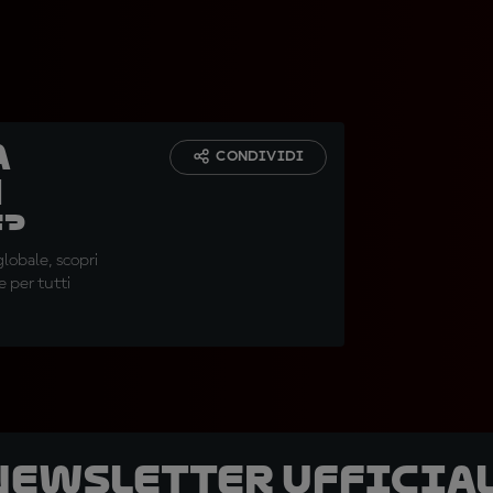
a
CONDIVIDI
n
e?
globale, scopri
 per tutti
 newsletter ufficial