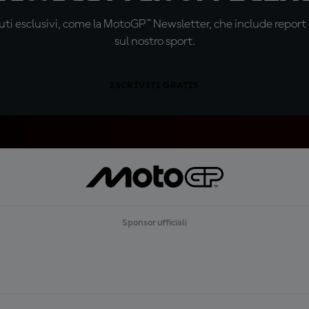
ti esclusivi, come la MotoGP™ Newsletter, che include report de
sul nostro sport.
ISCRIVITI GRATIS
Sponsor ufficiali