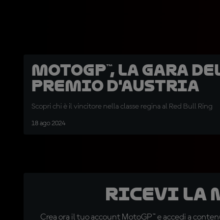
MotoGP™, la gara de
Premio d'Austria
Scopri chi è il vincitore nella classe regina al Red Bull Ring
18 ago 2024
Ricevi la
Crea ora il tuo account MotoGP™ e accedi a contenu