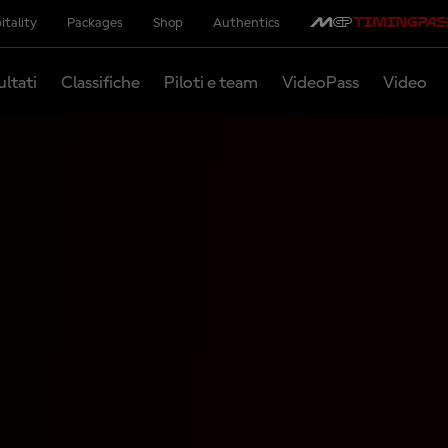
itality
Packages
Shop
Authentics
ultati
Classifiche
Piloti e team
VideoPass
Video