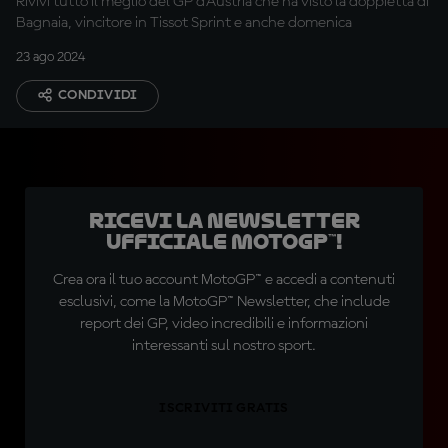
Rivivi tutto il meglio del GP d'Austria che ha visto la doppietta di
Bagnaia, vincitore in Tissot Sprint e anche domenica
23 ago 2024
CONDIVIDI
Ricevi la newsletter
ufficiale MotoGP™!
Crea ora il tuo account MotoGP™ e accedi a contenuti
esclusivi, come la MotoGP™ Newsletter, che include
report dei GP, video incredibili e informazioni
interessanti sul nostro sport.
ISCRIVITI GRATIS