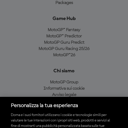
Packages
Game Hub
MotoGP™ Fantasy
MotoGP™ Predictor
MotoGP Guru Predict
MotoGP Guru Racing 25/26
MotoGP™26
Chi siamo
MotoGP Group
Informativa sui cookie
Avviso legale
Informativa sulla privacy
Personalizza la tua esperienza
Condizioni di acquisto
Dorna e i suoi fornitori utilizzano i cookie e tecnologie simili per
valutare le tue interazioni con i propri siti web, prodotti e servizi al
fine di mostrarti una pubblicità personalizzata basata sulle tue