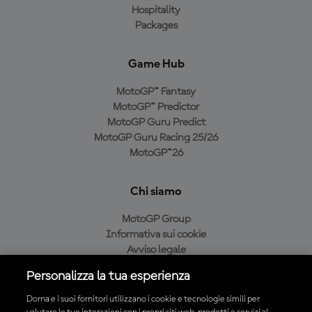
Hospitality
Packages
Game Hub
MotoGP™ Fantasy
MotoGP™ Predictor
MotoGP Guru Predict
MotoGP Guru Racing 25/26
MotoGP™26
Chi siamo
MotoGP Group
Informativa sui cookie
Avviso legale
Informativa sulla privacy
Personalizza la tua esperienza
Condizioni di acquisto
Dorna e i suoi fornitori utilizzano i cookie e tecnologie simili per