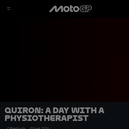
Quiron: A day with a
physiotherapist
Offerto da
02 set 2024