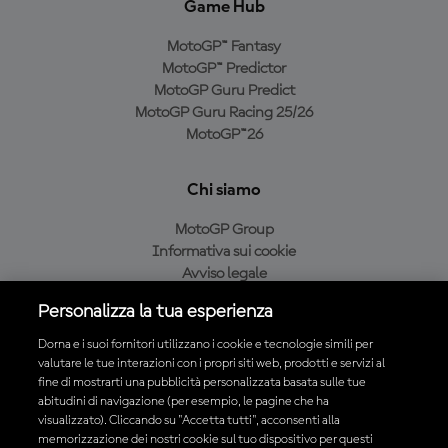
Game Hub
MotoGP™ Fantasy
MotoGP™ Predictor
MotoGP Guru Predict
MotoGP Guru Racing 25/26
MotoGP™26
Chi siamo
MotoGP Group
Informativa sui cookie
Avviso legale
Informativa sulla privacy
Personalizza la tua esperienza
Condizioni di acquisto
Dorna e i suoi fornitori utilizzano i cookie e tecnologie simili per
valutare le tue interazioni con i propri siti web, prodotti e servizi al
fine di mostrarti una pubblicità personalizzata basata sulle tue
Scarica l'app ufficiale MotoGP™
abitudini di navigazione (per esempio, le pagine che ha
visualizzato). Cliccando su "Accetta tutti", acconsenti alla
memorizzazione dei nostri cookie sul tuo dispositivo per questi