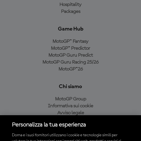
Hospitality
Packages
Game Hub
MotoGP™ Fantasy
MotoGP™ Predictor
MotoGP Guru Predict
MotoGP Guru Racing 25/26
MotoGP™26
Chi siamo
MotoGP Group
Informativa sui cookie
Avviso legale
Informativa sulla privacy
Personalizza la tua esperienza
Condizioni di acquisto
Dorna e i suoi fornitori utilizzano i cookie e tecnologie simili per