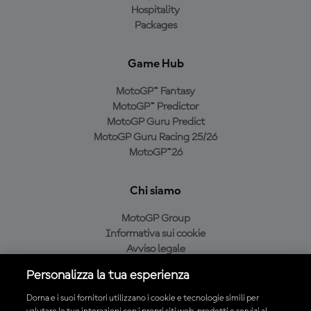
Hospitality
Packages
Game Hub
MotoGP™ Fantasy
MotoGP™ Predictor
MotoGP Guru Predict
MotoGP Guru Racing 25/26
MotoGP™26
Chi siamo
MotoGP Group
Informativa sui cookie
Avviso legale
Informativa sulla privacy
Personalizza la tua esperienza
Condizioni di acquisto
Dorna e i suoi fornitori utilizzano i cookie e tecnologie simili per