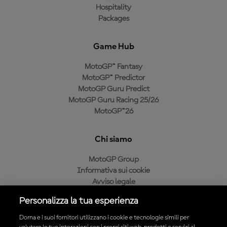
Hospitality
Packages
Game Hub
MotoGP™ Fantasy
MotoGP™ Predictor
MotoGP Guru Predict
MotoGP Guru Racing 25/26
MotoGP™26
Chi siamo
MotoGP Group
Informativa sui cookie
Avviso legale
Informativa sulla privacy
Personalizza la tua esperienza
Condizioni di acquisto
Dorna e i suoi fornitori utilizzano i cookie e tecnologie simili per