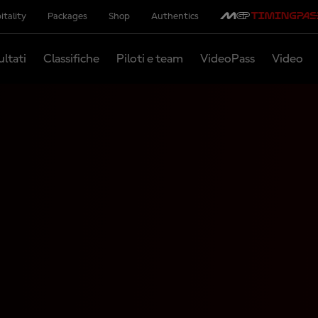
itality
Packages
Shop
Authentics
ultati
Classifiche
Piloti e team
VideoPass
Video