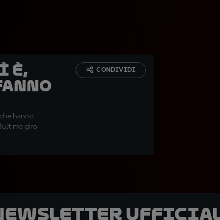
ì è,
CONDIVIDI
 fanno
i che hanno
l'ultimo giro
 newsletter ufficial