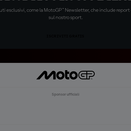
ti esclusivi, come la MotoGP™ Newsletter, che include report de
sul nostro sport.
ISCRIVITI GRATIS
Sponsor ufficiali