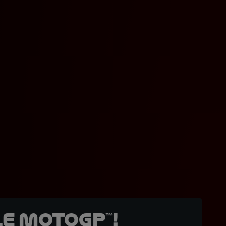
e MotoGP™!