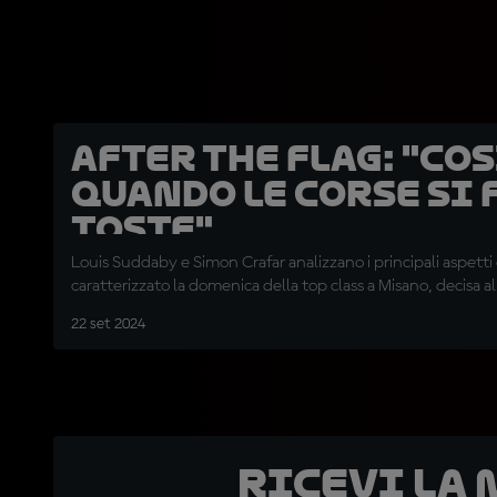
After the Flag: "Cos
quando le corse si
toste"
Louis Suddaby e Simon Crafar analizzano i principali aspett
caratterizzato la domenica della top class a Misano, decisa al
22 set 2024
Ricevi la