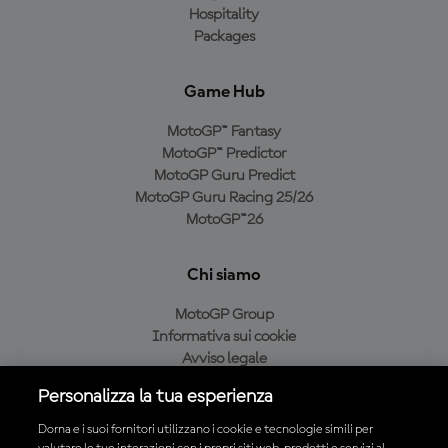
Hospitality
Packages
Game Hub
MotoGP™ Fantasy
MotoGP™ Predictor
MotoGP Guru Predict
MotoGP Guru Racing 25/26
MotoGP™26
Chi siamo
MotoGP Group
Informativa sui cookie
Avviso legale
Informativa sulla privacy
Personalizza la tua esperienza
Condizioni di acquisto
Dorna e i suoi fornitori utilizzano i cookie e tecnologie simili per