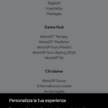
Biglietti
Hospitality
Packages
Game Hub
MotoGP™ Fantasy
MotoGP™ Predictor
MotoGP Guru Predict
MotoGP Guru Racing 25/26
MotoGP™26
Chi siamo
MotoGP Group
Informativa sui cookie
Avviso legale
Informativa sulla privacy
Personalizza la tua esperienza
Condizioni di acquisto