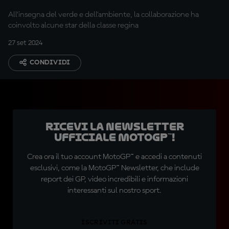
bambini di Mandalika
All'insegna del verde e dell'ambiente, la collaborazione ha
coinvolto alcune star della classe regina
27 set 2024
CONDIVIDI
Ricevi la newsletter
ufficiale MotoGP™!
Crea ora il tuo account MotoGP™ e accedi a contenuti
esclusivi, come la MotoGP™ Newsletter, che include
report dei GP, video incredibili e informazioni
interessanti sul nostro sport.
ISCRIVITI GRATIS