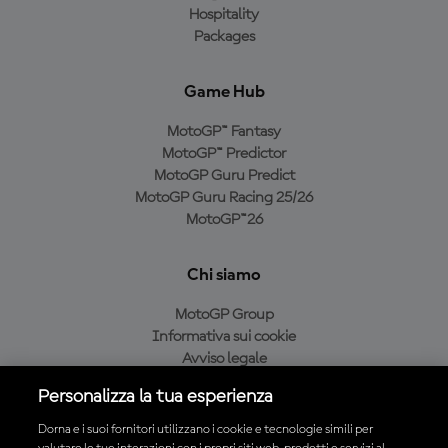
Hospitality
Packages
Game Hub
MotoGP™ Fantasy
MotoGP™ Predictor
MotoGP Guru Predict
MotoGP Guru Racing 25/26
MotoGP™26
Chi siamo
MotoGP Group
Informativa sui cookie
Avviso legale
Informativa sulla privacy
Personalizza la tua esperienza
Condizioni di acquisto
Dorna e i suoi fornitori utilizzano i cookie e tecnologie simili per