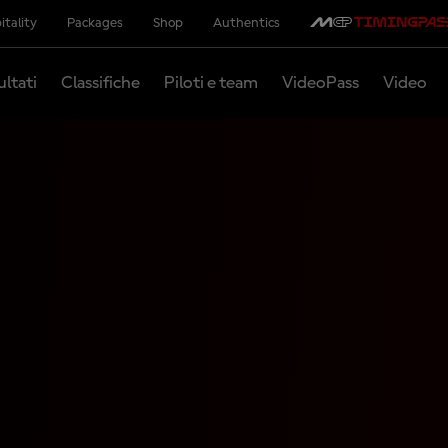
itality
Packages
Shop
Authentics
ultati
Classifiche
Piloti e team
VideoPass
Video