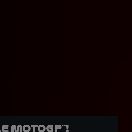
e MotoGP™!