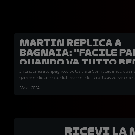
Martin replica a
Bagnaia: "Facile p
quando va tutto be
In Indonesia lo spagnolo butta via la Sprint cadendo quasi 
gara non digerisce le dichiarazioni del diretto avversario nell
28 set 2024
Ricevi la