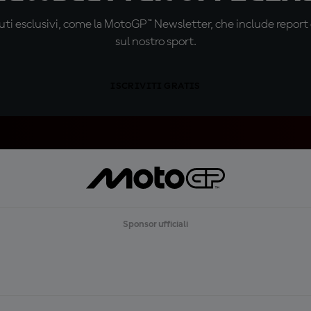
ti esclusivi, come la MotoGP™ Newsletter, che include report de
sul nostro sport.
ISCRIVITI GRATIS
Sponsor ufficiali