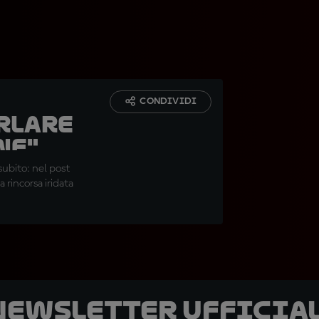
CONDIVIDI
arlare
ne"
subito: nel post
a rincorsa iridata
 newsletter ufficial