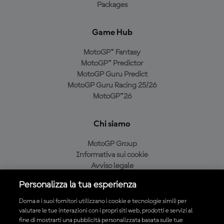
Packages
Game Hub
MotoGP™ Fantasy
MotoGP™ Predictor
MotoGP Guru Predict
MotoGP Guru Racing 25/26
MotoGP™26
Chi siamo
MotoGP Group
Informativa sui cookie
Avviso legale
Informativa sulla privacy
Personalizza la tua esperienza
Condizioni di acquisto
Dorna e i suoi fornitori utilizzano i cookie e tecnologie simili per
valutare le tue interazioni con i propri siti web, prodotti e servizi al
fine di mostrarti una pubblicità personalizzata basata sulle tue