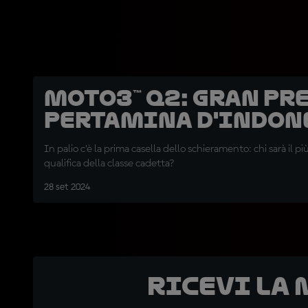
Moto3™ Q2: Gran Pr
Pertamina d'Indon
In palio c’è la prima casella dello schieramento: chi sarà il pi
qualifica della classe cadetta?
28 set 2024
Ricevi la