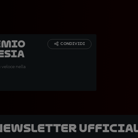
emio
CONDIVIDI
esia
ù veloce nella
 newsletter ufficial