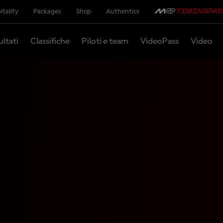
itality
Packages
Shop
Authentics
ultati
Classifiche
Piloti e team
VideoPass
Video