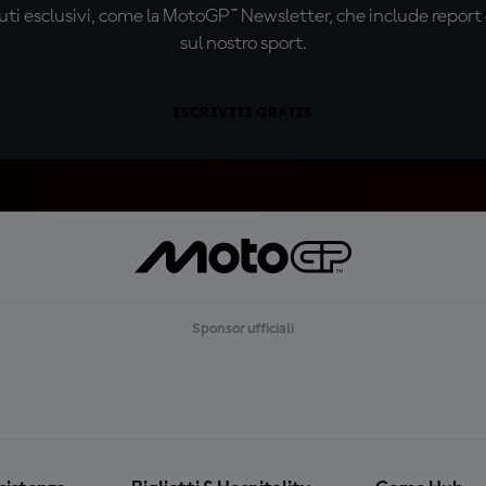
ti esclusivi, come la MotoGP™ Newsletter, che include report de
sul nostro sport.
ISCRIVITI GRATIS
Sponsor ufficiali