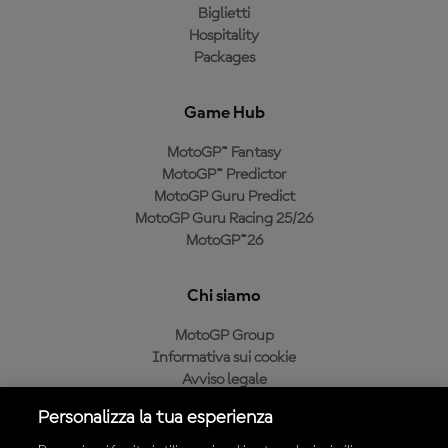
Biglietti
Hospitality
Packages
Game Hub
MotoGP™ Fantasy
MotoGP™ Predictor
MotoGP Guru Predict
MotoGP Guru Racing 25/26
MotoGP™26
Chi siamo
MotoGP Group
Informativa sui cookie
Avviso legale
Informativa sulla privacy
Personalizza la tua esperienza
Condizioni di acquisto