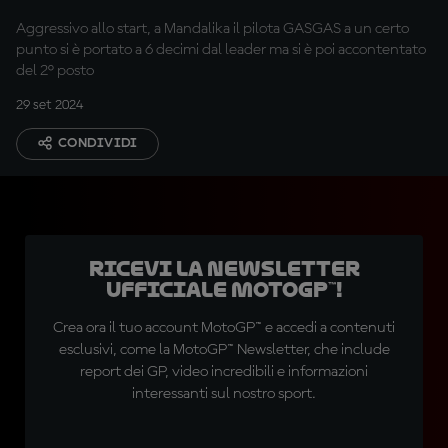
Aggressivo allo start, a Mandalika il pilota GASGAS a un certo
punto si è portato a 6 decimi dal leader ma si è poi accontentato
del 2° posto
29 set 2024
CONDIVIDI
Ricevi la newsletter
ufficiale MotoGP™!
Crea ora il tuo account MotoGP™ e accedi a contenuti
esclusivi, come la MotoGP™ Newsletter, che include
report dei GP, video incredibili e informazioni
interessanti sul nostro sport.