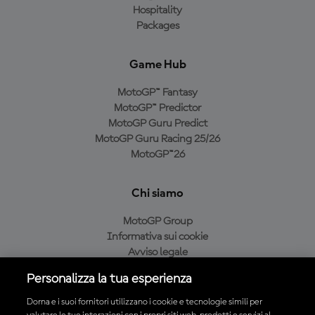
Hospitality
Packages
Game Hub
MotoGP™ Fantasy
MotoGP™ Predictor
MotoGP Guru Predict
MotoGP Guru Racing 25/26
MotoGP™26
Chi siamo
MotoGP Group
Informativa sui cookie
Avviso legale
Informativa sulla privacy
Personalizza la tua esperienza
Condizioni di acquisto
Dorna e i suoi fornitori utilizzano i cookie e tecnologie simili per