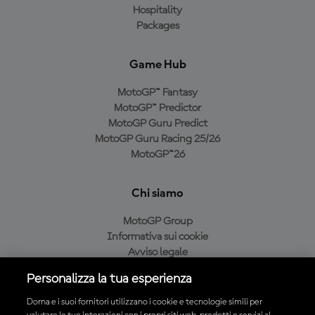
Hospitality
Packages
Game Hub
MotoGP™ Fantasy
MotoGP™ Predictor
MotoGP Guru Predict
MotoGP Guru Racing 25/26
MotoGP™26
Chi siamo
MotoGP Group
Informativa sui cookie
Avviso legale
Informativa sulla privacy
Personalizza la tua esperienza
Condizioni di acquisto
Dorna e i suoi fornitori utilizzano i cookie e tecnologie simili per