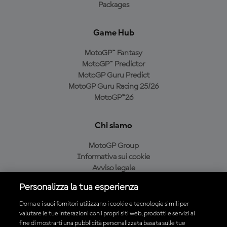
Packages
Game Hub
MotoGP™ Fantasy
MotoGP™ Predictor
MotoGP Guru Predict
MotoGP Guru Racing 25/26
MotoGP™26
Chi siamo
MotoGP Group
Informativa sui cookie
Avviso legale
Informativa sulla privacy
Personalizza la tua esperienza
Condizioni di acquisto
Dorna e i suoi fornitori utilizzano i cookie e tecnologie simili per
valutare le tue interazioni con i propri siti web, prodotti e servizi al
fine di mostrarti una pubblicità personalizzata basata sulle tue