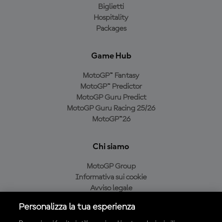
Biglietti
Hospitality
Packages
Game Hub
MotoGP™ Fantasy
MotoGP™ Predictor
MotoGP Guru Predict
MotoGP Guru Racing 25/26
MotoGP™26
Chi siamo
MotoGP Group
Informativa sui cookie
Avviso legale
Informativa sulla privacy
Personalizza la tua esperienza
Condizioni di acquisto