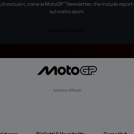
ti esclusivi, come la MotoGP™ Newsletter, che include report de
sul nostro sport.
ISCRIVITI GRATIS
Sponsor ufficiali