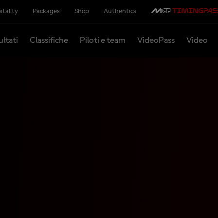
itality
Packages
Shop
Authentics
ultati
Classifiche
Piloti e team
VideoPass
Video