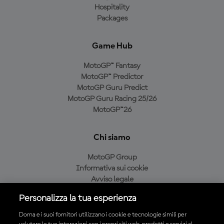
Hospitality
Packages
Game Hub
MotoGP™ Fantasy
MotoGP™ Predictor
MotoGP Guru Predict
MotoGP Guru Racing 25/26
MotoGP™26
Chi siamo
MotoGP Group
Informativa sui cookie
Avviso legale
Informativa sulla privacy
Personalizza la tua esperienza
Condizioni di acquisto
Dorna e i suoi fornitori utilizzano i cookie e tecnologie simili per